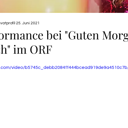
vatprofil
25. Juni 2021
formance bei "Guten Mor
ch" im ORF
tic.com/video/b5745c_debb2084ff444bcead919de9a4510c7b/