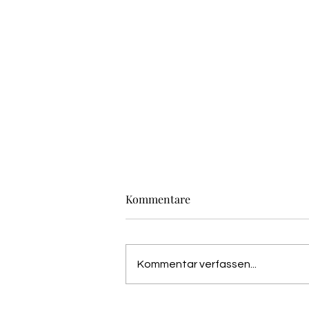
Kommentare
Kommentar verfassen...
Julia Raich strahlt vom Cover