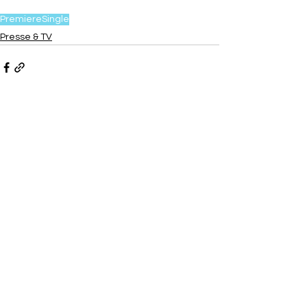
Premiere
Single
Presse & TV
Alle ansehen
Aktuelle Beiträge