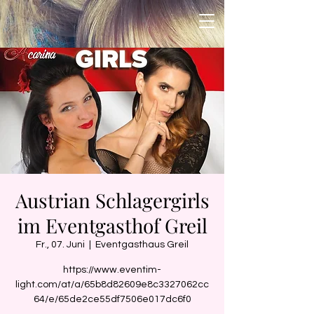
Austrian Schlagergirls
im Eventgasthof Greil
Fr., 07. Juni
  |  
Eventgasthaus Greil
https://www.eventim-
light.com/at/a/65b8d82609e8c3327062cc
64/e/65de2ce55df7506e017dc6f0